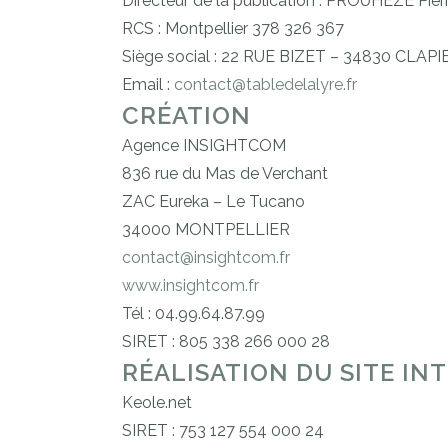
Directeur de la publication : PROUHEZE Pierr
RCS : Montpellier 378 326 367
Siège social : 22 RUE BIZET – 34830 CLAP
Email :
contact@tabledelalyre.fr
CRÉATION
Agence INSIGHTCOM
836 rue du Mas de Verchant
ZAC Eureka – Le Tucano
34000 MONTPELLIER
contact@insightcom.fr
www.insightcom.fr
Tél : 04.99.64.87.99
SIRET : 805 338 266 000 28
RÉALISATION DU SITE I
Keole.net
SIRET : 753 127 554 000 24