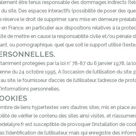
alement être tenus responsable des dommages indirects (tel
n du site. Des espaces interactifs (possibilité de poser des qu
e réserve le droit de supprimer, sans mise en demeure préal
e en France, en particulier aux dispositions relatives à la pro
é de mettre en cause la responsabilité civile et/ou pénale de
mant, ou pornographique, quel que soit le support utilisé (texte
ERSONNELLES.
mment protégées par la loi n° 78-87 du 6 janvier 1978, la loi 
e du 24 octobre 1995. A l’occasion de l’utilisation du site, pe
u site, le fournisseur d’accès de l’utilisateur, l’adresse de protoc
d’informations personnelles.
COOKIES
ombre de liens hypertextes vers d’autres sites, mis en place av
ibilité de vérifier le contenu des sites ainsi visités, et n’ass
delalyre.fr est susceptible de provoquer l’installation de cookie
as l’identification de l’utilisateur, mais qui enregistre des infor