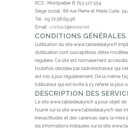
RCS : Montpellier B 753 127 554
Siège social : 86 rue Pierre et Marie Curie, 
Tél : 09.72.58.69.96
Email :
contact@keole.net
CONDITIONS GÉNÉRALES D
L’utilisation du site www.tabledelalyre.fr imp
d’utilisation sont susceptibles d’être modifi
régulière. Ce site est normalement accessibl
toutefois décidée par l’administrateur, qui s
est mis à jour régulièrement. De la même fa
l’utilisateur qui est invité à s’y référer le p
DESCRIPTION DES SERVIC
Le site www.tabledelalyre.fr a pour objet de 
fournir sur le site www.tabledelalyre.fr des 
inexactitudes et des carences dans la mise à j
les informations indiquées sur le site www.tab