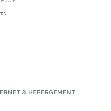
e-Olivier
IERS
NTERNET & HÉBERGEMENT