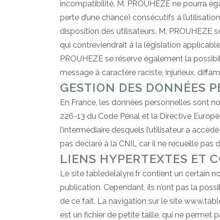
incompatibilité. M. PROUHEZE ne pourra ég
perte d’une chance) consécutifs à l’utilisatio
disposition des utilisateurs. M. PROUHEZE s
qui contreviendrait à la législation applicabl
PROUHEZE se réserve également la possibilit
message à caractère raciste, injurieux, diffa
GESTION DES DONNÉES P
En France, les données personnelles sont nota
226-13 du Code Pénal et la Directive Européenn
l’intermédiaire desquels l’utilisateur a accédé a
pas déclaré à la CNIL car il ne recueille pas 
LIENS HYPERTEXTES ET 
Le site tabledelalyre.fr contient un certain n
publication. Cependant, ils n’ont pas la poss
de ce fait. La navigation sur le site www.table
est un fichier de petite taille, qui ne permet p