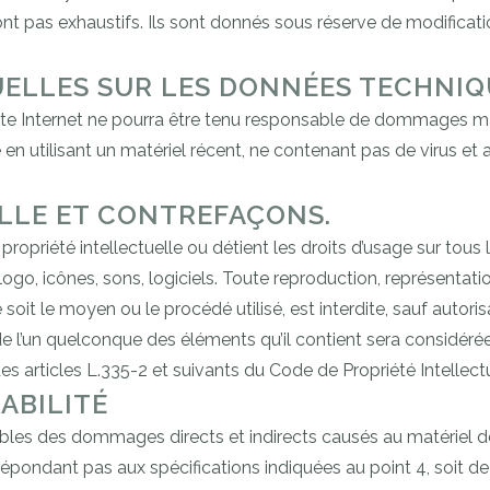
 sont pas exhaustifs. Ils sont donnés sous réserve de modifica
ELLES SUR LES DONNÉES TECHNIQ
site Internet ne pourra être tenu responsable de dommages matéri
te en utilisant un matériel récent, ne contenant pas de virus e
LLE ET CONTREFAÇONS.
opriété intellectuelle ou détient les droits d’usage sur tous l
go, icônes, sons, logiciels. Toute reproduction, représentatio
 soit le moyen ou le procédé utilisé, est interdite, sauf auto
 de l’un quelconque des éléments qu’il contient sera considér
 articles L.335-2 et suivants du Code de Propriété Intellectu
ABILITÉ
 des dommages directs et indirects causés au matériel de l’uti
ne répondant pas aux spécifications indiquées au point 4, soit de