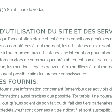
34430 Saint-Jean de Védas
’UTILISATION DU SITE ET DES SER
lique l’acceptation pleine et entière des conditions générales d
ées ou complétées à tout moment, les utilisateurs du site sont
e à tout moment aux utilisateurs. Une interruption pour rais
’efforcera alors de communiquer préalablement aux utilisateurs l
çon, les mentions légales peuvent être modifiées à tout mom
lus souvent possible afin d’en prendre connaissance.
ES FOURNIS.
fournir une information concernant l’ensemble des activités de 
informations aussi précises que possible. Toutefois, il ne pour
our, qu’elles soient de son fait ou du fait des tiers partenaire
ledelalyre.fr sont données à titre indicatif, et sont susceptibl